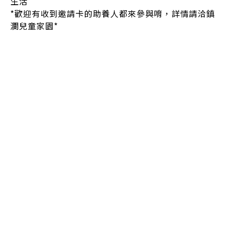
生活
*歡迎有收到邀請卡的助養人都來參與唷，詳情請洽鎮
瀾兒童家園*