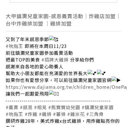
大甲鎮瀾兒童家園-感恩義賣活動｜炸雞店加盟｜
台中炸雞排加盟 ｜雞排加盟
又到了年末感恩季節
#吮指王
即將在本周日11/23
前往鎮瀾兒童家園參加義賣活動
把最TOP的美食
#招牌大雞排
分享給你們
感謝來自各地的愛心助養人
幫助大小朋友都能在充滿愛的世界長大
如果你也有愛想分享，可以前往鎮瀾兒童家園官網
https://www.dajiama.org.tw/children_home/OnePage
讓我們一起跟愛飛翔
-----------------------------------------------------
#義賣
#感恩
#相見
#熊寶寶幼兒園
#鎮瀾兒童家園
#吮指王
#炸雞
#雞排
#薯條
#雞米花
#三角骨
鑽研炸雞28年，美式炸雞x台式雞排，用炸雞點亮你的