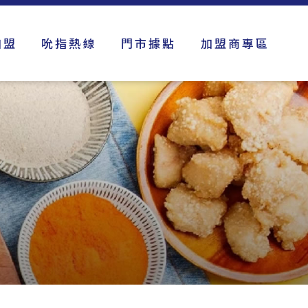
加盟
吮指熱線
門市據點
加盟商專區