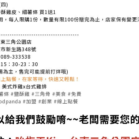
(四)
酥雞皮、細薯條 買1送1
用，每人限購1份，數量有限100份贈完為止，店家保有變
-------------------------------------
-台東三角公園店
市新生路348號
89-333538
5：30-23：30
場為主，售完可能提前打烊哦)
線上點餐，在家等待，快速又輕鬆！
，美式炸雞x台式雞排
薯條
#鹽酥雞
#三角骨
#美食
#免費
odpanda
#加盟
#創業
#線上點餐
以給我們鼓勵唷~~老闆需要您