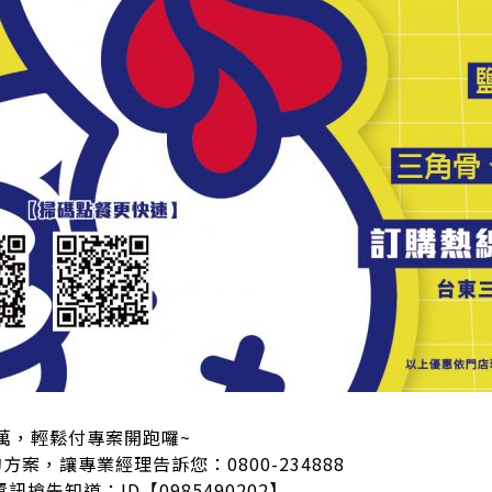
8萬，輕鬆付專案開跑囉~
案，讓專業經理告訴您：0800-234888
資訊搶先知道：ID【0985490202】