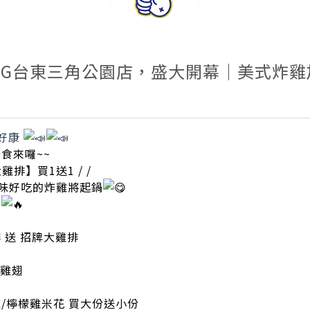
ING台東三角公園店，盛大開幕｜美式炸
好康
食來囉~~
雞排】買1送1 / /
味好吃的炸雞將起鍋
惠
 送 招牌大雞排
 雞翅
/檸檬雞米花 買大份送小份