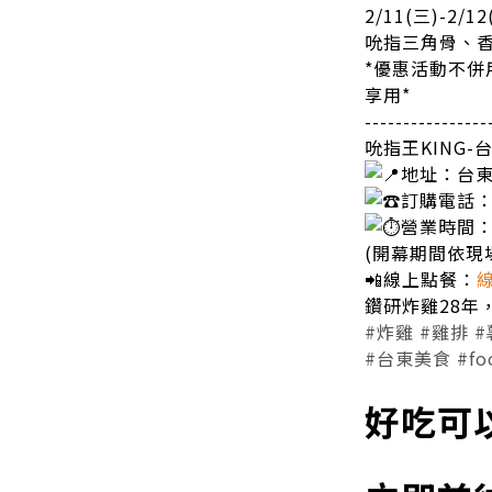
2/11(三)-2/12
吮指三角骨、香
*優惠活動不併
享用*
----------------
吮指王KING
地址：台東
訂購電話：0
營業時間：1
(開幕期間依現
📲線上點餐：
鑽研炸雞28年
#炸雞
#雞排
#
#台東美食
#fo
好吃可