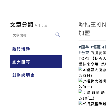
文章分類
吮指王K
Article
加盟
#開幕
#優惠
#
熱門活動
#台東
的朋友美
TOP1.【招牌大
盛大開幕
趕快來享用~美
開幕大優
創業說明會
2/8(日)
招牌大雞排
2/9(一)
買 雞腿 送
2/10(二)
招牌鹽酥雞