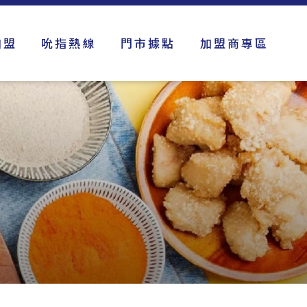
加盟
吮指熱線
門市據點
加盟商專區