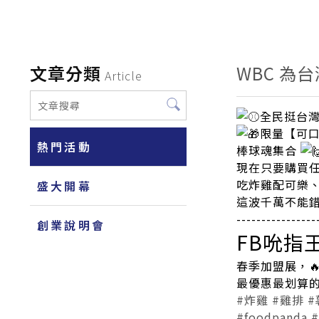
文章分類
WBC 
Article
全民挺台
限量【可口
熱門活動
棒球魂集合
現在只要購買任
吃炸雞配可樂
盛大開幕
這波千萬不能
----------------
創業說明會
FB吮指
春季加盟展，
最優惠最划算的方
#炸雞
#雞排
#
#foodpanda