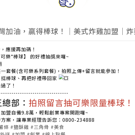
為台灣加油，贏得棒球！｜美式炸雞加盟｜
灣，應援再加碼！
可樂*棒球】 的好禮抽獎來囉~
一套餐(含可樂系列套餐)，拍照上傳+留言就能參加！
、挺棒球、再把好禮帶回家
錯過了！
---------------------------------
王總部：
拍照留言抽可樂限量棒球！
加盟自備9.8萬，輕鬆創業專案開跑囉~
案，讓專業經理告訴您：0800-234888
薯條
#鹽酥雞
#三角骨
#美食
#外送
#加盟
#創業
#線上點餐