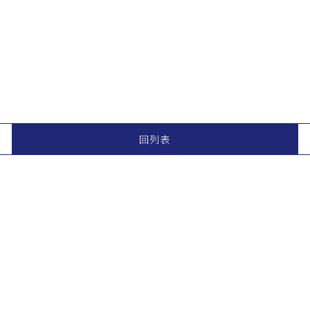
回列表
04-26765999
0
dxf1001@gmail.com
台