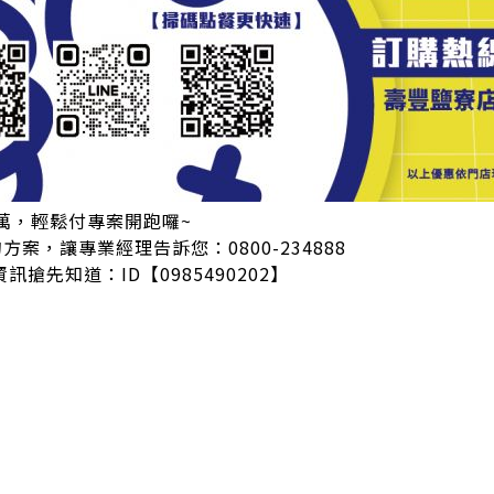
8萬，輕鬆付專案開跑囉~
案，讓專業經理告訴您：0800-234888
資訊搶先知道：ID【0985490202】