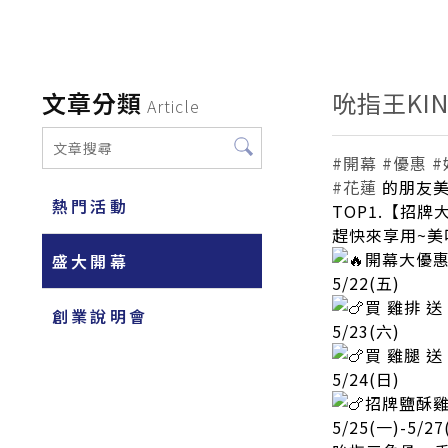
文章分類
吮指王K
Article
#開幕
#優惠
#
#花蓮
的朋友美
熱門活動
TOP1.【招牌大
趕快來享用~美
開幕大優
盛大開幕
5/22(五)
買 雞排 
創業說明會
5/23(六)
買 雞腿 送
5/24(日)
招牌鹽酥雞
5/25(一)-5/27