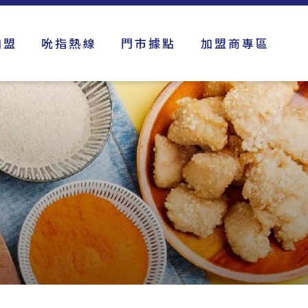
加盟
吮指熱線
門市據點
加盟商專區