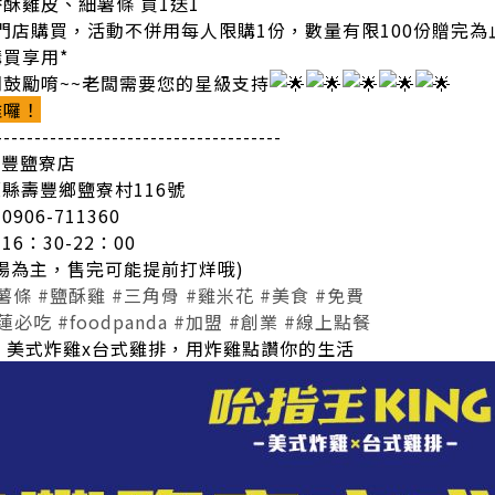
酥雞皮、細薯條 買1送1
門店購買，活動不併用每人限購1份，數量有限100份贈完
買享用*
鼓勵唷~~老闆需要您的星級支持
雞囉！
-------------------------------------
壽豐鹽寮店
縣壽豐鄉鹽寮村116號
906-711360
6：30-22：00
場為主，售完可能提前打烊哦)
薯條
#鹽酥雞
#三角骨
#雞米花
#美食
#免費
蓮必吃
#foodpanda
#加盟
#創業
#線上點餐
，美式炸雞x台式雞排，用炸雞點讚你的生活