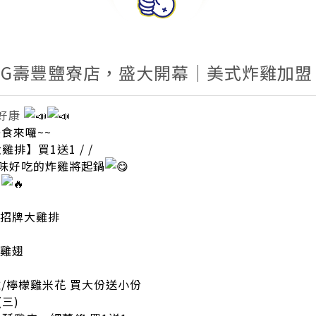
ING壽豐鹽寮店，盛大開幕｜美式炸雞加
好康
食來囉~~
雞排】買1送1 / /
味好吃的炸雞將起鍋
惠
送 招牌大雞排
 雞翅
/檸檬雞米花 買大份送小份
(三)