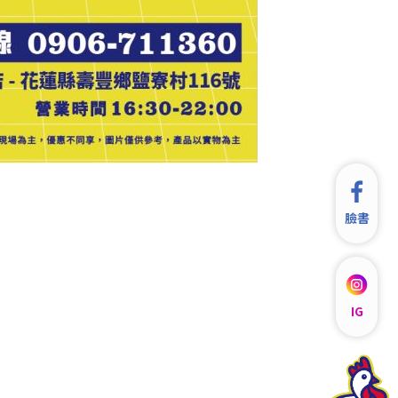
臉書
IG