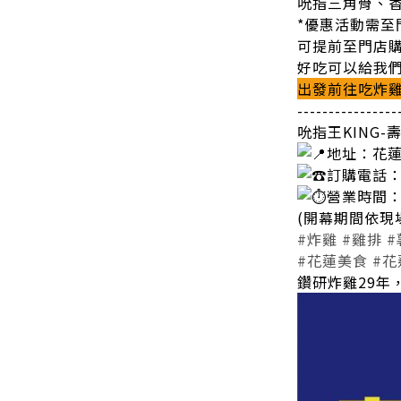
吮指三角骨、香
*優惠活動需至
可提前至門店購
好吃可以給我們
出發前往吃炸
----------------
吮指王KING-
地址：花蓮
訂購電話：0
營業時間：1
(開幕期間依現
#炸雞
#雞排
#
#花蓮美食
#花
鑽研炸雞29年