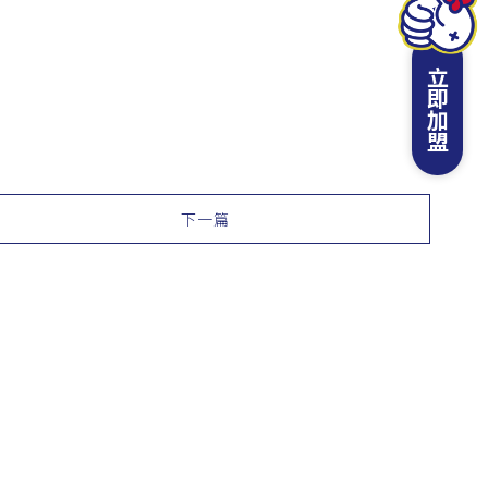
立即加盟
下一篇
4-26765688
中市大甲區賢仁路17號